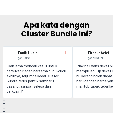
Apa kata dengan
Cluster Bundle Ini?
Encik Husin
FirdausAzizi
@husin69
@dauszizi
"Dah lama mencari kasut untuk
"Nak beli Vans dekat b
bersukan riadah bersama cucu-cucu..
mampu lagi.. tp dekat 
akhirnya, terjumpa kedai Cluster
ni.. korang boleh dapat
Bundle terus pakcik sambar 1
baru dengan harga ya
pasang.. sangat selesa dan
mantol.. tapak tebal lag
berkualiti!"