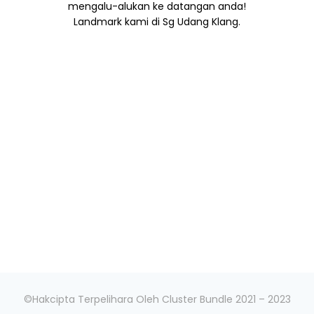
mengalu-alukan ke datangan anda!
Landmark kami di Sg Udang Klang.
©Hakcipta Terpelihara Oleh Cluster Bundle 2021 – 2023